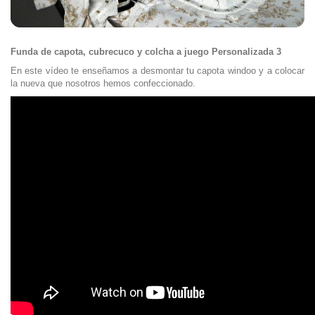
Funda de capota, cubrecuco y colcha a juego Personalizada 3
En este vídeo te enseñamos a desmontar tu capota windoo y a colocar
la nueva que nosotros hemos confeccionado.