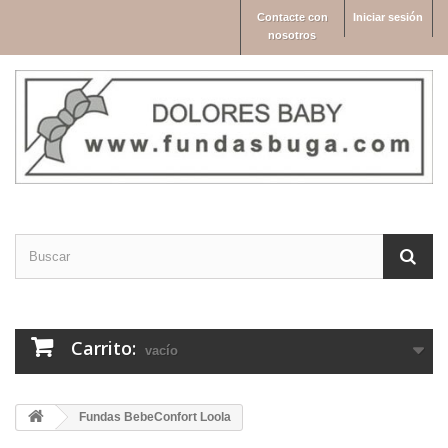
Contacte con
Iniciar sesión
nosotros
Carrito:
vacío
Fundas BebeConfort Loola