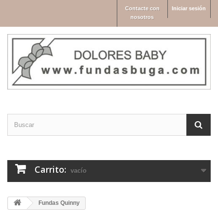
Contacte con
Iniciar sesión
nosotros
Carrito:
vacío
Fundas Quinny