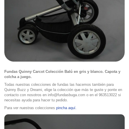
Fundas Quinny Carcot Colección Balú en gris y blanco. Capota y
colcha a juego.
Todas nuestras colecciones de fundas las hacemos también para
Quinny Buzz y Dreami, elige la colección que más te guste y ponte en
contacto con nosotros en info@fundasbuga.com o en el 963513022 si
necesitas ayuda para hacer tu pedido.
Para ver nuestras colecciones
pincha aquí
.