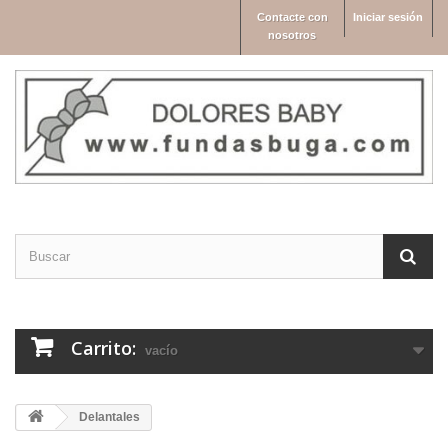
Contacte con
Iniciar sesión
nosotros
Carrito:
vacío
Delantales