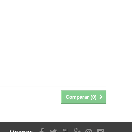
Comparar (
0
)
Síganos