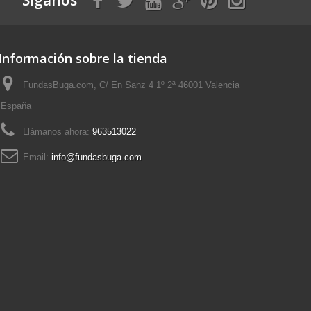
Información sobre la tienda
FundasBuga.com, C/ En Sanz 4 1º 2ª 46001 Valencia
España
Llámanos ahora:
963513022
Email:
info@fundasbuga.com