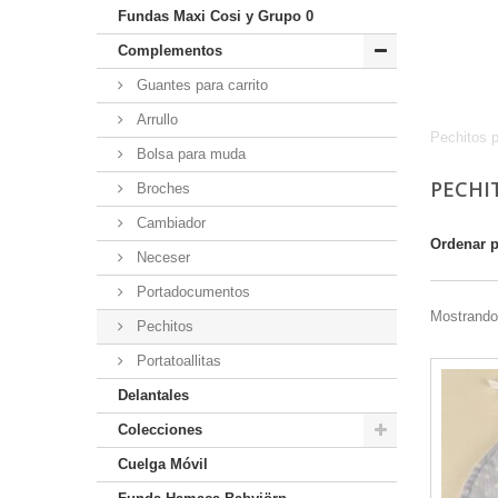
Fundas Maxi Cosi y Grupo 0
Complementos
Pe
Guantes para carrito
Arrullo
Pechitos p
Bolsa para muda
PECHI
Broches
Cambiador
Ordenar 
Neceser
Portadocumentos
Mostrando 
Pechitos
Portatoallitas
Delantales
Colecciones
Cuelga Móvil