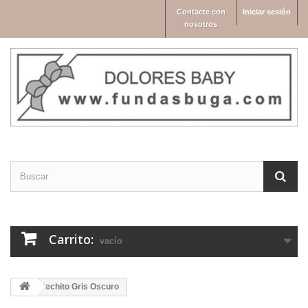
Contacte con
Iniciar sesión
nosotros
Carrito:
vacío
Pechito Gris Oscuro