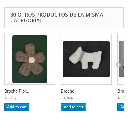
30 OTROS PRODUCTOS DE LA MISMA
CATEGORÍA:
Broche Flor...
Broche...
Broch
16,50 €
13,20 €
16,50 
Add to cart
Add to cart
Add 