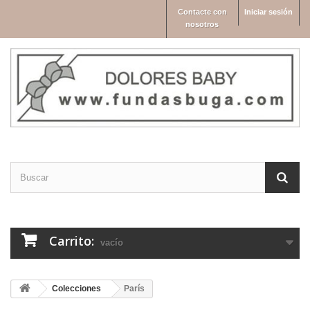
Contacte con
Iniciar sesión
nosotros
Carrito:
vacío
Colecciones
París