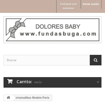
Contacte con
Iniciar sesión
nosotros
Carrito:
vacío
Portatoallitas Modelo Paris