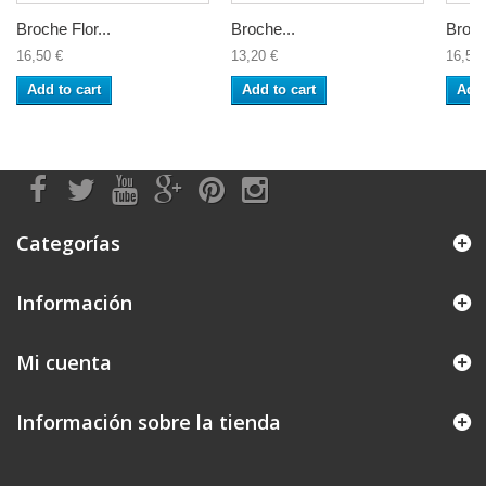
Broche Flor...
Broche...
Broch
16,50 €
13,20 €
16,50 
Add to cart
Add to cart
Add 
Categorías
Información
Mi cuenta
Información sobre la tienda