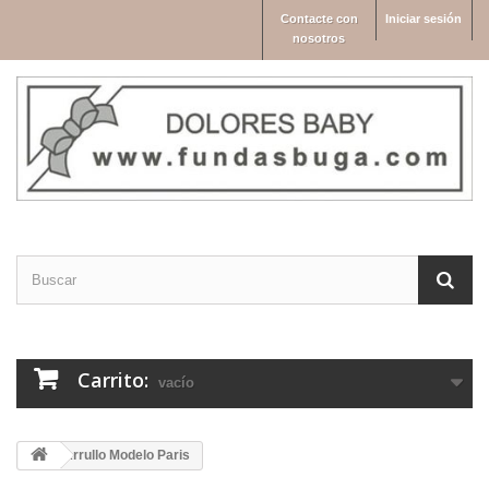
Contacte con
Iniciar sesión
nosotros
Carrito:
vacío
Arrullo Modelo Paris