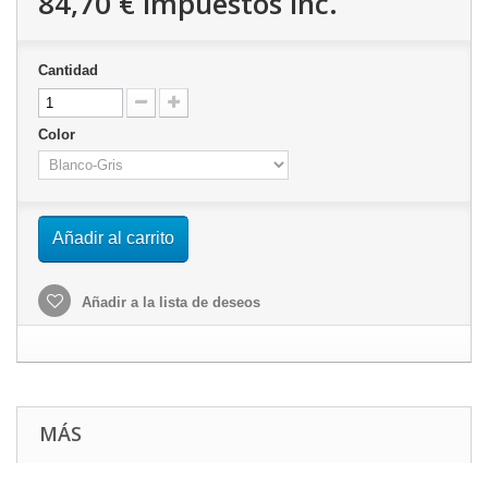
84,70 €
impuestos inc.
Cantidad
Color
Añadir al carrito
Añadir a la lista de deseos
MÁS