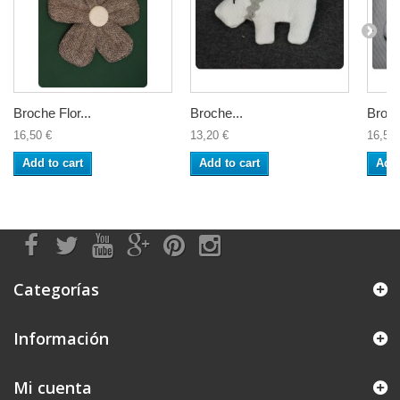
Broche Flor...
Broche...
Broch
16,50 €
13,20 €
16,50 
Add to cart
Add to cart
Add 
Categorías
Información
Mi cuenta