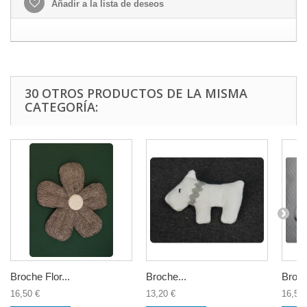
Añadir a la lista de deseos
30 OTROS PRODUCTOS DE LA MISMA
CATEGORÍA:
Broche Flor...
Broche...
Broch
16,50 €
13,20 €
16,50 