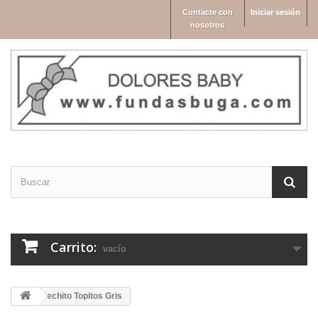
Contacte con
Iniciar sesión
nosotros
Carrito:
vacío
Pechito Topitos Gris