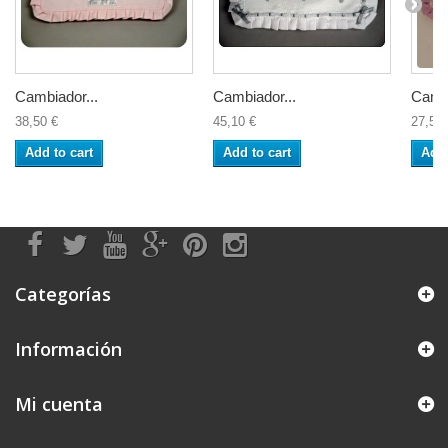
Cambiador...
Cambiador...
Cambi
38,50 €
45,10 €
27,50 
Add to cart
Add to cart
Add 
Categorías
Información
Mi cuenta