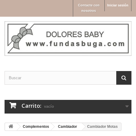
Contacte con
Iniciar sesión
nosotros
Carrito:
vacío
Complementos
Cambiador
Cambiador Motas