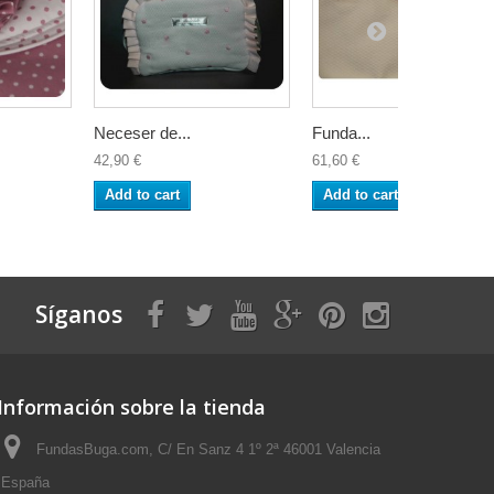
Neceser de...
Funda...
42,90 €
61,60 €
Add to cart
Add to cart
Síganos
Información sobre la tienda
FundasBuga.com, C/ En Sanz 4 1º 2ª 46001 Valencia
España