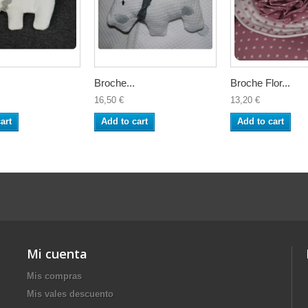
Broche...
Broche Flor...
16,50 €
13,20 €
art
Add to cart
Add to cart
Mi cuenta
Mis compras
Mis vales descuento