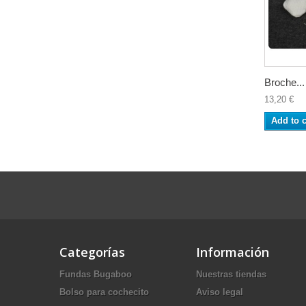
Broche...
13,20 €
Add to c
Categorías
Información
Fundas Bugaboo
Nuestras tiendas
Bolso para cochecito
Aviso legal