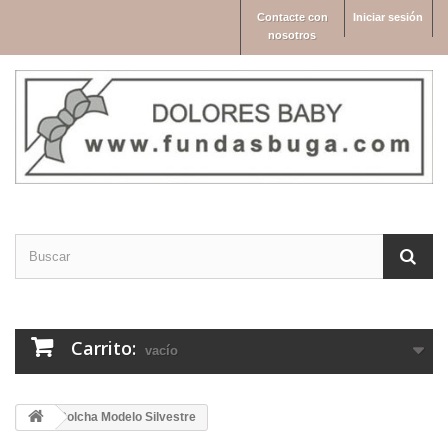
Contacte con
Iniciar sesión
nosotros
Carrito:
vacío
Colcha Modelo Silvestre