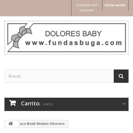
Contacte con
Iniciar sesión
nosotros
Carrito:
vacío
Saco Bebé Modelo Silvestre