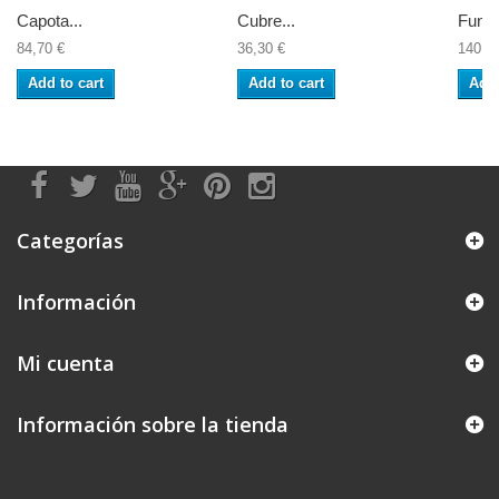
Capota...
Cubre...
Funda
84,70 €
36,30 €
140,8
Add to cart
Add to cart
Add 
Categorías
Información
Mi cuenta
Información sobre la tienda