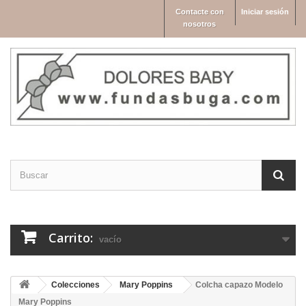
Contacte con
Iniciar sesión
nosotros
Carrito:
vacío
Colecciones
Mary Poppins
Colcha capazo Modelo
Mary Poppins