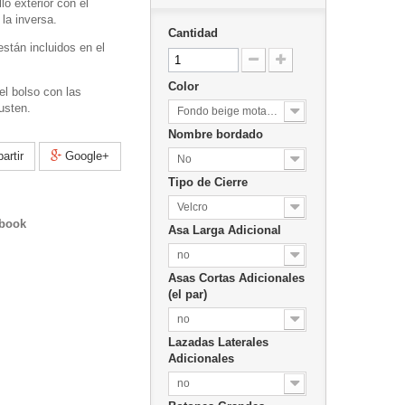
llo exterior con el
la inversa.
Cantidad
están incluidos en el
Color
l bolso con las
usten.
Fondo beige mota blanca
Nombre bordado
rtir
Google+
No
Tipo de Cierre
Velcro
ebook
Asa Larga Adicional
no
Asas Cortas Adicionales
(el par)
no
Lazadas Laterales
Adicionales
no