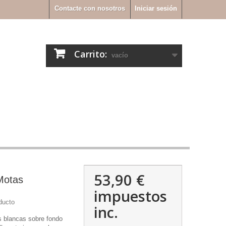
Contacte con nosotros
Iniciar sesión
Carrito:
vacío
53,90 €
Motas
impuestos
ducto
inc.
s blancas sobre fondo