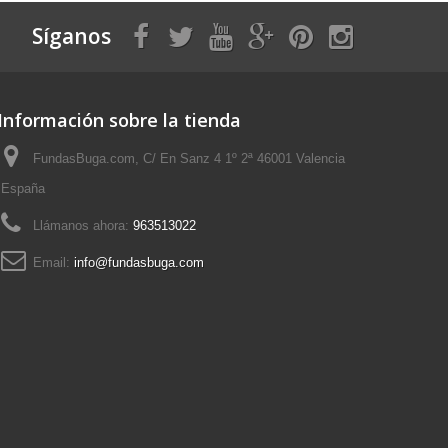
Síganos
Información sobre la tienda
FundasBuga.com, C/ En Sanz 4 1º 2ª 46001 Valencia
España
Llámanos ahora:
963513022
Email:
info@fundasbuga.com