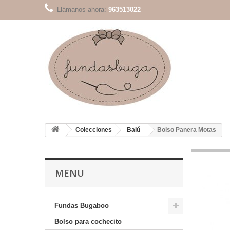
Llámanos ahora:
963513022
Colecciones
Balú
Bolso Panera Motas
MENU
Fundas Bugaboo
Bolso para cochecito