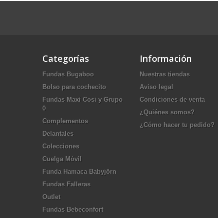
Categorías
Información
Fundas Bugaboo
Nuestras tiendas
Bolso para cochecito
Aviso legal
Fundas Maxi Cosi y Grupo
Condiciones de venta
0
¿Quiénes somos?
Complementos
¿Cómo hacer tu pedido?
Delantales
Colecciones
Cuelga Móvil
Funda Hamaca Babyjörn
Fundas Falleras
Outlet
Fundas Bebeconfort