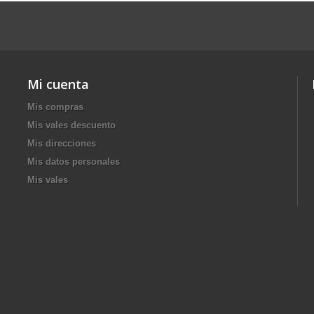
Mi cuenta
Mis compras
Mis vales descuento
Mis direcciones
Mis datos personales
Mis vales