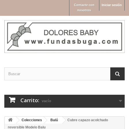
Contacte con
Iniciar sesión
nosotros
Carrito:
vacío
Colecciones
Balú
Cubre capazo acolchado
reversible Modelo Balu